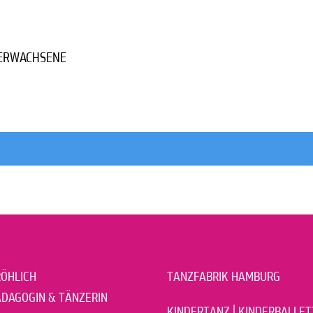
 ERWACHSENE
RÖHLICH
TANZFABRIK HAMBURG
DAGOGIN & TÄNZERIN
KINDERTANZ | KINDERBALLETT