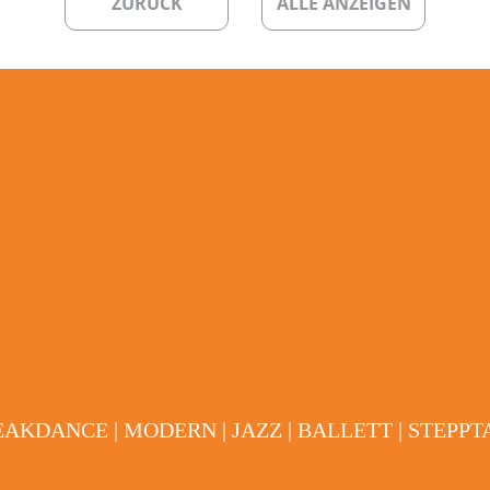
ZURÜCK
ALLE ANZEIGEN
EAKDANCE | MODERN | JAZZ | BALLETT | STEPP