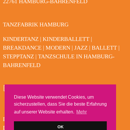
22761 HAMBURG-BAHRENFELD
TANZFABRIK HAMBURG
KINDERTANZ | KINDERBALLETT |
BREAKDANCE | MODERN | JAZZ | BALLETT |
STEPPTANZ | TANZSCHULE IN HAMBURG-
BAHRENFELD
Diese Website verwendet Cookies, um
sicherzustellen, dass Sie die beste Erfahrung
auf unserer Website erhalten.
Mehr
IMPRESSUM
OK
DATENSCHUTZ